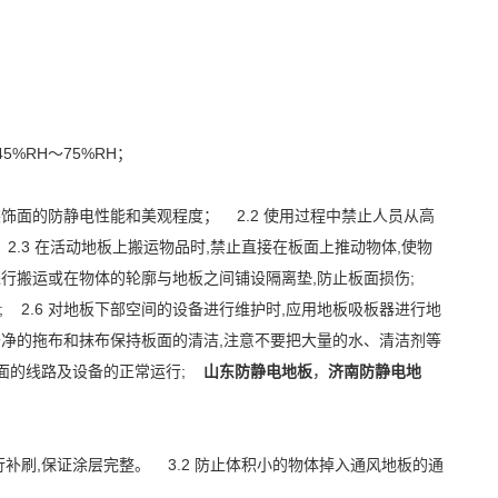
5%RH～75%RH；
饰面的防静电性能和美观程度； 2.2 使用过程中禁止人员从高
.3 在活动地板上搬运物品时,禁止直接在板面上推动物体,使物
车进行搬运或在物体的轮廓与地板之间铺设隔离垫,防止板面损伤;
; 2.6 对地板下部空间的设备进行维护时,应用地板吸板器进行地
用干净的拖布和抹布保持板面的清洁,注意不要把大量的水、清洁剂等
下面的线路及设备的正常运行;
山东防静电地板
，
济南防静电地
行补刷,保证涂层完整。 3.2 防止体积小的物体掉入通风地板的通