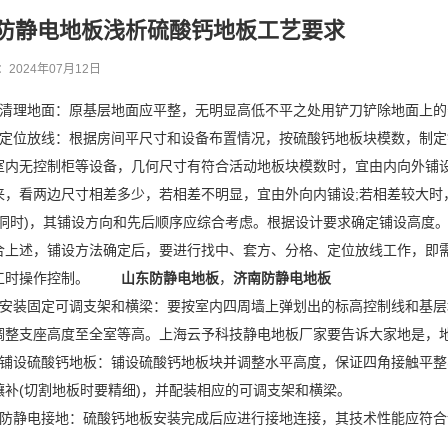
防静电地板浅析硫酸钙地板工艺要求
2024年07月12日
、清理地面：原基层地面应平整，无明显高低不平之处用铲刀铲除地面
、定位放线：根据房间平尺寸和设备布置情况，按硫酸钙地板块模数，
室内无控制柜等设备，几何尺寸有符合活动地板块模数时，宜由内向外铺
来，看两边尺寸相差多少，若相差不明显，宜由外向内铺设;若相差较大时
留洞时)，其铺设方向和先后顺序应综合考虑。根据设计要求确定铺设
合上述，铺设方法确定后，要进行找中、套方、分格、定位放线工作，即
施工时操作控制。
山东防静电地板
，
济南防静电地板
、安装固定可调支架和横梁：要按室内四周墙上弹划出的标高控制线和基
调整支座高度至全室等高。上海云予科技静电地板厂家要告诉大家地是
、铺设硫酸钙地板：铺设硫酸钙地板块并调整水平高度，保证四角接触平
镶补(切割地板时要精细)，并配装相应的可调支架和横梁。
、防静电接地：硫酸钙地板安装完成后应进行接地连接，其技术性能应符