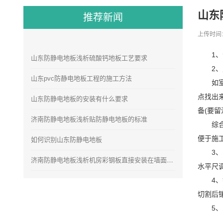
山东
推荐新闻
上传时间：
1
山东防静电地板浅析硫酸钙地板工艺要求
2
山东pvc防静电地板工程的施工方法
如
点找出
山东防静电地板的安装有什么要求
备(要
济南防静电地板浅析贴防静电地板的标准
综
便于
如何识别山东防静电地板
3
济南防静电地板浅析机房彩钢板直接安装在墙面的安装方法
水平尺
4
切割后
5