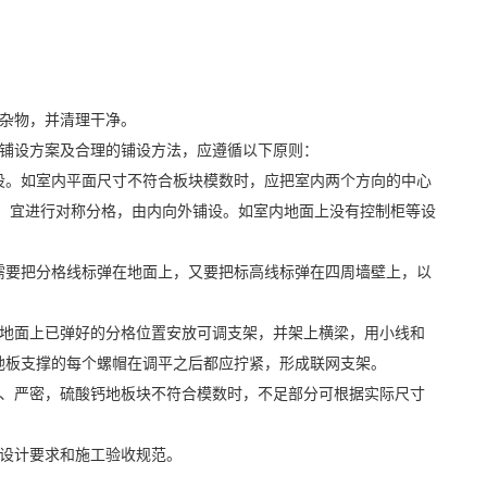
上的杂物，并清理干净。
制定铺设方案及合理的铺设方法，应遵循以下原则：
设。如室内平面尺寸不符合板块模数时，应把室内两个方向的中心
，宜进行对称分格，由内向外铺设。如室内地面上没有控制柜等设
高度。
需要把分格线标弹在地面上，又要把标高线标弹在四周墙壁上，以
层地面上已弹好的分格位置安放可调支架，并架上横梁，用小线和
，地板支撑的每个螺帽在调平之后都应拧紧，形成联网支架。
整、严密，硫酸钙地板块不符合模数时，不足部分可根据实际尺寸
合设计要求和施工验收规范。