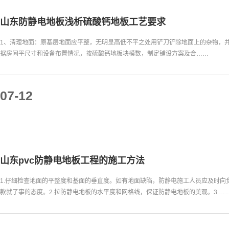
山东防静电地板浅析硫酸钙地板工艺要求
1、清理地面：原基层地面应平整，无明显高低不平之处用铲刀铲除地面上的杂物，并
据房间平尺寸和设备布置情况，按硫酸钙地板块模数，制定铺设方案及合……
07-12
山东pvc防静电地板工程的施工方法
1.仔细检查地面的平整度和基面的垂直度。如有地面缺陷，防静电施工人员应及时向
款就了事的态度。2.拉防静电地板的水平度和网格线，保证防静电地板的美观。3.…