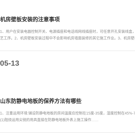
机房壁板安装的注意事项
1、用户在安装电器控制开关、电源插座和电话线网线插座时，可任意开孔安装线盒
艺工序。2、机房壁板安装过程中不会影响机房墙面装修的其它施工作业。3、机房壁
05-13
山东防静电地板的保养方法有哪些
1、注重运用环境:铺设防静电地板的房间温度应控制在15度-35度，湿度控制在45%-
(1)阻挠运用尖锐的用具直接在防静电地板外表上施工操作……