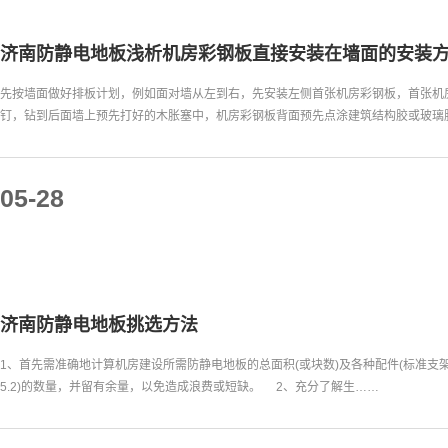
济南防静电地板浅析机房彩钢板直接安装在墙面的安装
先按墙面做好排板计划，例如面对墙从左到右，先安装左侧首张机房彩钢板，首张机房
钉，钻到后面墙上预先打好的木胀塞中，机房彩钢板背面预先点涂建筑结构胶或玻璃
05-28
济南防静电地板挑选方法
1、首先需准确地计算机房建设所需防静电地板的总面积(或块数)及各种配件(标准支架
5.2)的数量，并留有余量，以免造成浪费或短缺。 2、充分了解生……