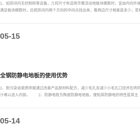
1、如房间内无控制柜等设备，几何尺寸有适用华鹰活动地板块模数时，宜由内向外铺
满足板块模数时，应把房间内两个方向的中间点找出来，看两边尺寸相差是多少，若
05-15
全钢防静电地板的使用优势
1、耐污染该瓷质砖面通过改善产品原材料配方，减少毛孔及减少小毛孔口径并在砖
汁难以进入内部。 2、防静电既为陶瓷防静电地板，便知其防静电的特性是其主
05-14