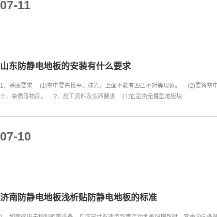
07-11
山东防静电地板的安装有什么要求
1、基底要求 (1)空中要先找平、抹光，上面不能有凹凸不对等现象。 (2)要将
土、杂质等物品。 2、施工资料及东西要求 (1)它是由无槽型地板块……
07-10
济南防静电地板浅析贴防静电地板的标准
1、如房间内无控制柜等设备，几何尺寸有适用华鹰活动地板块模数时，宜由内向外